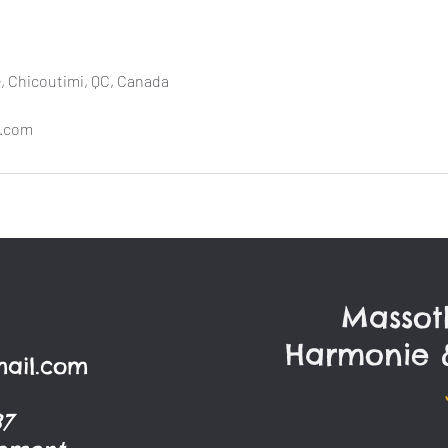
, Chicoutimi, QC, Canada
l.com
Massot
Harmonie 
ail.com
87