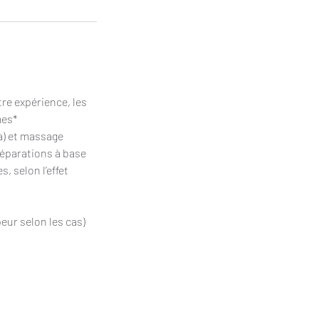
re expérience, les
mes*
a) et massage
réparations à base
, selon l’effet
peur selon les cas)