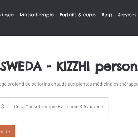
édique
Massothérapie
Forfaits & cures
Blog
Services
SWEDA - KIZZHI person
ge profond de ballotins chauds aux plantes médicinales thérape
lars
ens
 $
Célia Massothérapie Harmonie & Ayurvéda
ande