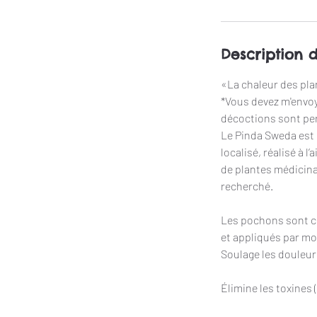
i
n
Description 
«La chaleur des plan
*Vous devez m'envoye
décoctions sont per
Le Pinda Sweda est
localisé, réalisé à 
de plantes médicinal
recherché.
Les pochons sont cha
et appliqués par m
Soulage les douleur
Élimine les toxines 