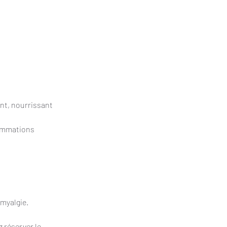
ant, nourrissant
flammations
omyalgie.
z réserver le