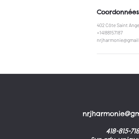
Coordonnées
402 Côte Saint Ange
+14188157187
nrjharmonie@gmai
nrjharmonie@gm
418-815-71