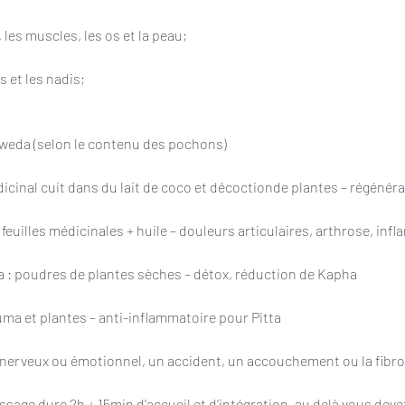
 les muscles, les os et la peau;
s et les nadis;
Sweda (selon le contenu des pochons)
dicinal cuit dans du lait de coco et décoctionde plantes – régénér
feuilles médicinales + huile – douleurs articulaires, arthrose, in
 : poudres de plantes sèches – détox, réduction de Kapha
uma et plantes – anti-inflammatoire pour Pitta
c nerveux ou émotionnel, un accident, un accouchement ou la fibr
sage dure 2h + 15min d'accueil et d'intégration, au delà vous deve