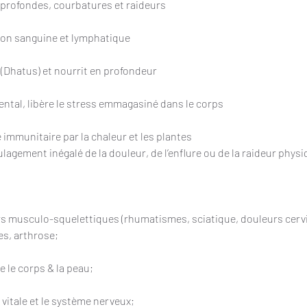
 profondes, courbatures et raideurs
tion sanguine et lymphatique
 (Dhatus) et nourrit en profondeur
ental, libère le stress emmagasiné dans le corps
 immunitaire par la chaleur et les plantes
ulagement inégalé de la douleur, de l’enflure ou de la raideur physi
s musculo-squelettiques (rhumatismes, sciatique, douleurs cervi
s, arthrose;
 le corps & la peau;
vitale et le système nerveux;