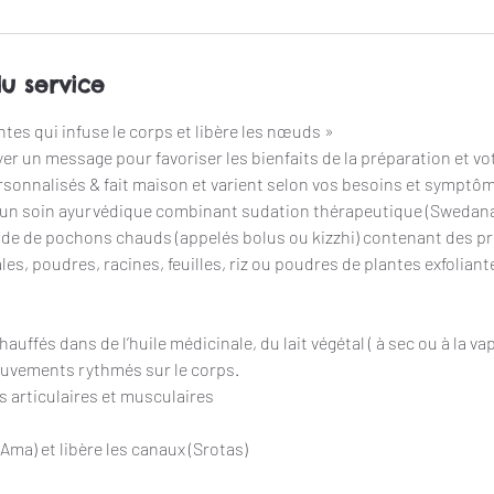
du service
tes qui infuse le corps et libère les nœuds »
r un message pour favoriser les bienfaits de la préparation et vot
sonnalisés & fait maison et varient selon vos besoins et symptô
 un soin ayurvédique combinant sudation thérapeutique (Swedan
l’aide de pochons chauds (appelés bolus ou kizzhi) contenant des p
es, poudres, racines, feuilles, riz ou poudres de plantes exfoliantes
uffés dans de l’huile médicinale, du lait végétal ( à sec ou à la va
ouvements rythmés sur le corps.
s articulaires et musculaires
(Ama) et libère les canaux (Srotas)