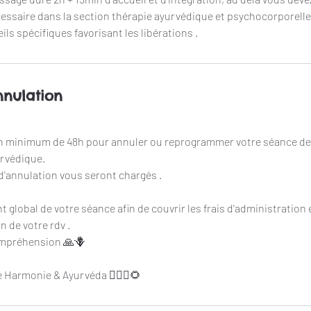
essaire dans la section thérapie ayurvédique et psychocorporelle
nnulation
 minimum de 48h pour annuler ou reprogrammer votre séance d
urvédique.
 d'annulation vous seront chargés .
global de votre séance afin de couvrir les frais d'administration e
 de votre rdv .
ompréhension 🙏🪻
 Harmonie & Ayurvéda 🧚🏼‍♀️🌻