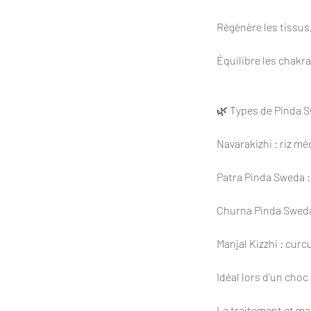
Régénère les tissus,
Équilibre les chakra
🌿 Types de Pinda 
Navarakizhi : riz mé
Patra Pinda Sweda : 
Churna Pinda Sweda
Manjal Kizzhi : curc
Idéal lors d'un cho
Le traitement et mas