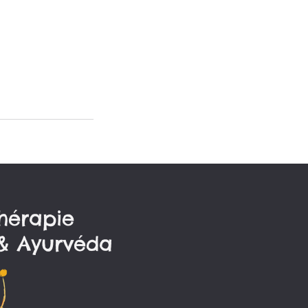
hérapie
& Ayurvéda