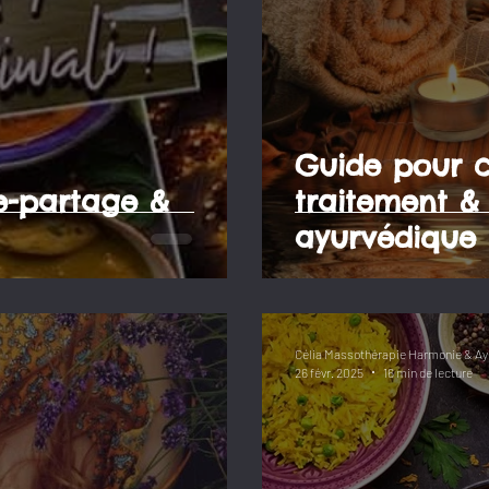
Guide pour ch
e-partage &
traitement 
ayurvédique 
doshas
Célia Massothérapie Harmonie & Ay
26 févr. 2025
16 min de lecture