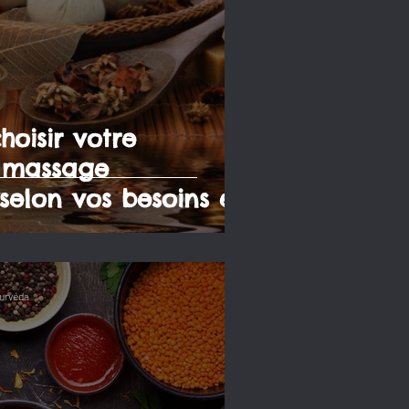
oisir votre
& massage
selon vos besoins et
urvéda