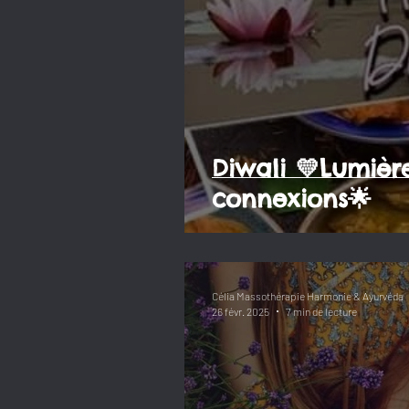
Diwali 💛Lumièr
connexions🌟
Célia Massothérapie Harmonie & Ayurvéda
26 févr. 2025
7 min de lecture