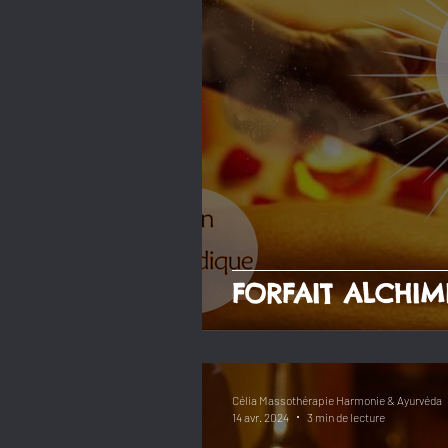
FORFAIT ALCHIM
Célia Massothérapie Harmonie & Ayurvéda
14 avr. 2024
3 min de lecture