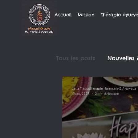
Accueil
Mission
Thérapie ayurv
Tous les posts
Nouvelles
Célia Massothérapie Harmonie & Ayurvéda
19 oct. 2025
2 min de lecture