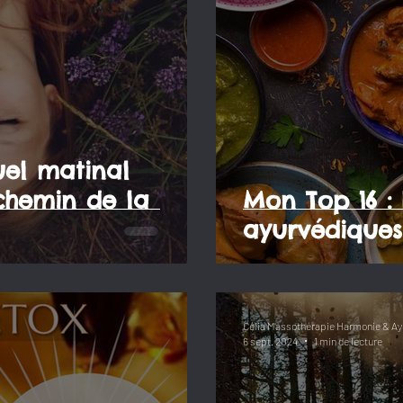
uel matinal
Mon Top 16 : Idées
ayurvédiques
Célia Massothérapie Harmonie & Ay
6 sept. 2024
1 min de lecture