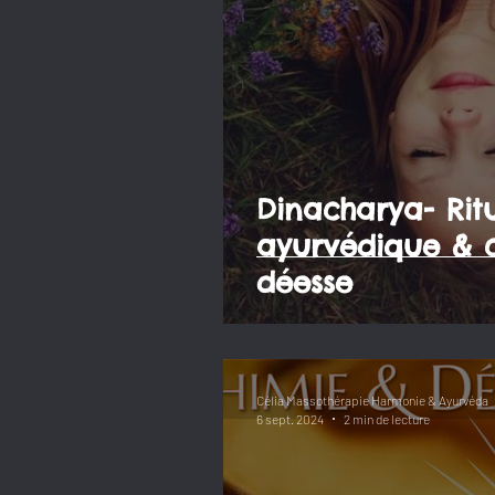
Dinacharya- Rit
ayurvédique & chemin de la
déesse
Célia Massothérapie Harmonie & Ayurvéda
6 sept. 2024
2 min de lecture