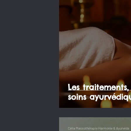
Les traitements
soins ayurvédiq
Célia Massothérapie Harmonie & Ayurvéda