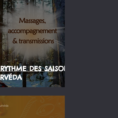
RYTHME DES SAISONS
URVÉDA
urvéda