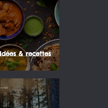
 & recettes
urvéda