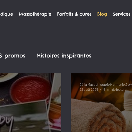
édique
Massothérapie
Forfaits & cures
Blog
Services
 & promos
Histoires inspirantes
Célia Massothérapie Harmonie & Ay
22 août 2025
5 min de lecture