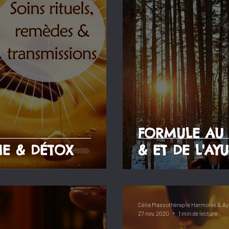
FORMULE AU 
IE & DÉTOX
& ET DE L'AY
Célia Massothérapie Harmonie & Ay
27 nov. 2020
1 min de lecture