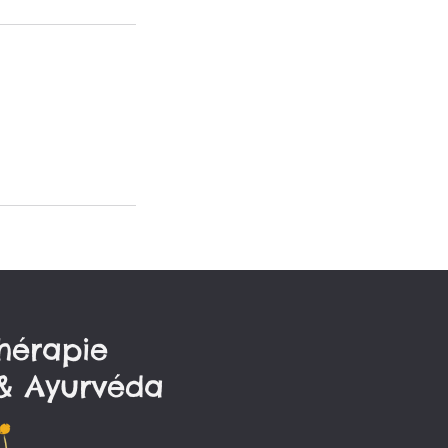
hérapie
& Ayurvéda