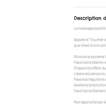
n
Description 
Le massage psycho-c
Appelé le "Toucher d
que l'éveil d'une c
Stimule le système l
Favorise la liberté 
Chasse les effets du
Libère les tensions
Favorise l’équilibr
Améliore le fonction
Favorise la libérat
Mon approche est é