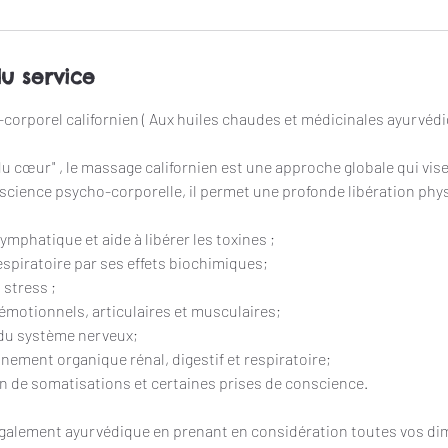
du service
orporel californien ( Aux huiles chaudes et médicinales ayurvéd
u cœur" , le massage californien est une approche globale qui vise
onscience psycho-corporelle, il permet une profonde libération phy
ymphatique et aide à libérer les toxines ;
respiratoire par ses effets biochimiques;
 stress ;
 émotionnels, articulaires et musculaires;
e du système nerveux;
nement organique rénal, digestif et respiratoire;
ion de somatisations et certaines prises de conscience.
galement ayurvédique en prenant en considération toutes vos di