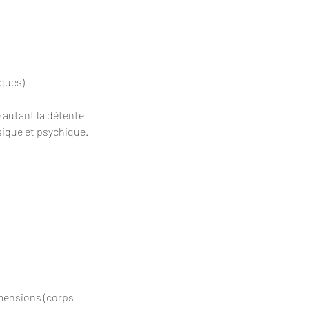
iques)
 autant la détente
sique et psychique.
mensions (corps