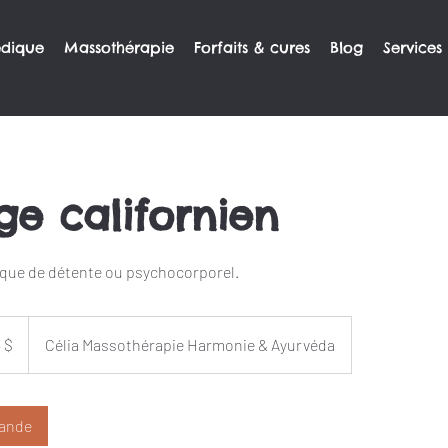
édique
Massothérapie
Forfaits & cures
Blog
Services
e californien
que de détente ou psychocorporel.
lars
ens
 $
Célia Massothérapie Harmonie & Ayurvéda
ande