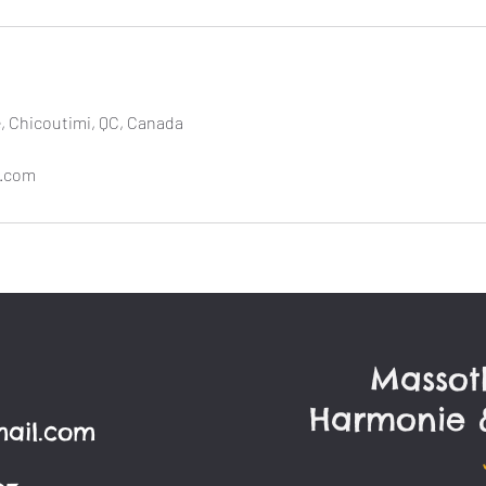
, Chicoutimi, QC, Canada
l.com
Massot
Harmonie 
ail.com