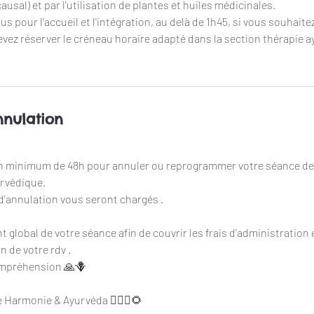
ausal) et par l'utilisation de plantes et huiles médicinales.
us pour l'accueil et l'intégration, au delà de 1h45, si vous souhait
evez réserver le créneau horaire adapté dans la section thérapie 
nnulation
 minimum de 48h pour annuler ou reprogrammer votre séance d
urvédique.
 d'annulation vous seront chargés .
global de votre séance afin de couvrir les frais d'administration e
 de votre rdv .
ompréhension 🙏🪻
 Harmonie & Ayurvéda 🧚🏼‍♀️🌻