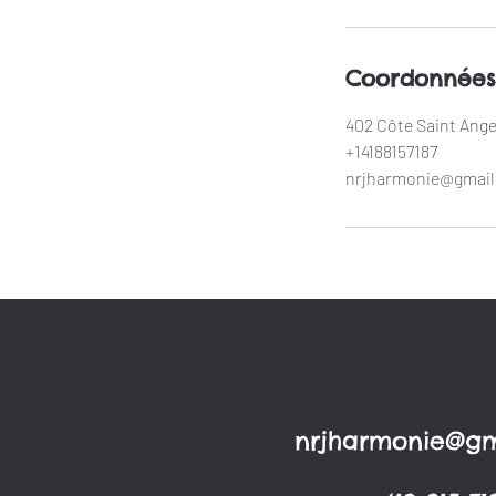
Coordonnées
402 Côte Saint Ange
+14188157187
nrjharmonie@gmai
nrjharmonie@gm