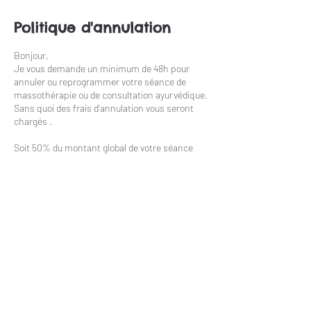
Politique d'annulation
Bonjour,
Je vous demande un minimum de 48h pour
annuler ou reprogrammer votre séance de
massothérapie ou de consultation ayurvédique.
Sans quoi des frais d'annulation vous seront
chargés .
Soit 50% du montant global de votre séance
afin de couvrir les frais d'administration et de
produits , temps et préparation de votre rdv .
Merci pour votre compréhension 🙏🪻
Célia Massothérapie Harmonie & Ayurvéda 🧚🏼‍♀️
🌻
Coordonnées