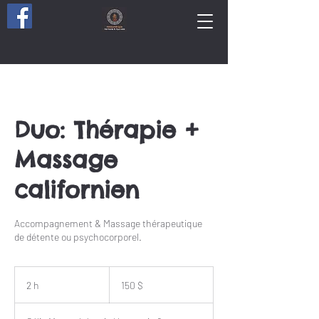
Duo: Thérapie +
Massage
californien
Accompagnement & Massage thérapeutique
de détente ou psychocorporel.
150 dollars
canadiens
2 h
2
150 $
h